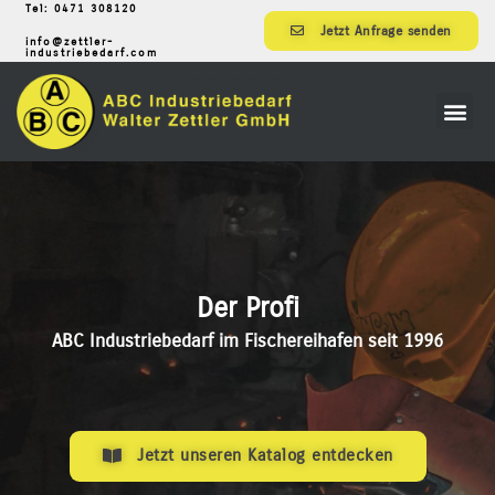
Tel: 0471 308120
Jetzt Anfrage senden
info@zettler-
industriebedarf.com
D
e
r
P
r
o
f
i
f
ü
r
d
ABC Industriebedarf im Fischereihafen seit 1996
Jetzt unseren Katalog entdecken