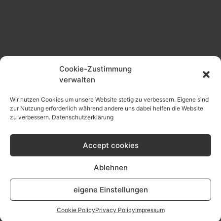
Cookie-Zustimmung
verwalten
Wir nutzen Cookies um unsere Website stetig zu verbessern. Eigene sind
zur Nutzung erforderlich während andere uns dabei helfen die Website
zu verbessern.
Datenschutzerklärung
ÜBER UNS
Accept cookies
ABC Industriebedarf steht seit über 20 Jahren für
kompetenten Service, professionelle Beratung und
Ablehnen
Qualität. Unsere Mitarbeiter besitzen ein hohes Maß an
Fachkompetenz und tragen diese Unternehmens-
eigene Einstellungen
Philosophie weiter.
Cookie Policy
Privacy Policy
Impressum