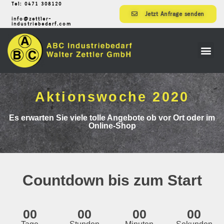
Tel: 0471 308120
Jetzt Anfrage senden
info@zettler-
industriebedarf.com
Aktionswoche 2020
Es erwarten Sie viele tolle Angebote ob vor Ort oder im
Online-Shop
Countdown bis zum Start
00
00
00
00